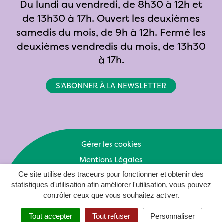
Du lundi au vendredi, de 8h30 à 12h et
de 13h30 à 17h. Ouvert les deuxièmes
samedis du mois, de 9h à 12h. Fermé les
deuxièmes vendredis du mois, de 13h30
à 17h.
S'ABONNER À LA NEWSLETTER
Gérer les cookies
Mentions Légales
Politique de confidentialité
Ce site utilise des traceurs pour fonctionner et obtenir des
statistiques d'utilisation afin améliorer l'utilisation, vous pouvez
Plan du site
contrôler ceux que vous souhaitez activer.
Accessibilité : Partiellement conforme
Recherche
Tout accepter
Menu
Tout refuser
Personnaliser