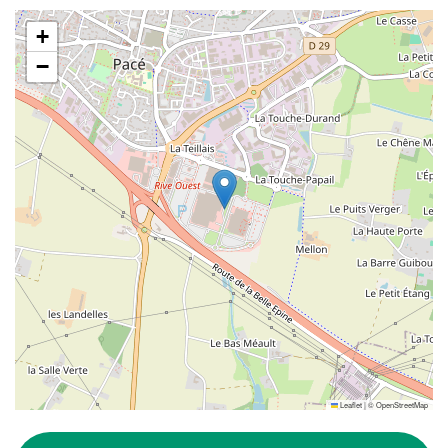
+
−
Leaflet
|
©
OpenStreetMap