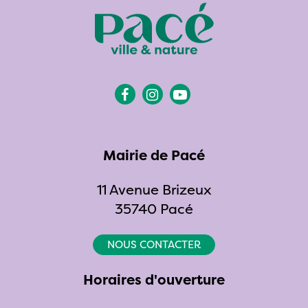
Lien
Lien
Lien
vers
vers
vers
le
le
la
compte
compte
chaîne
Mairie de Pacé
Facebook
Instagram
Youtube
11 Avenue Brizeux
35740 Pacé
NOUS CONTACTER
Horaires d'ouverture