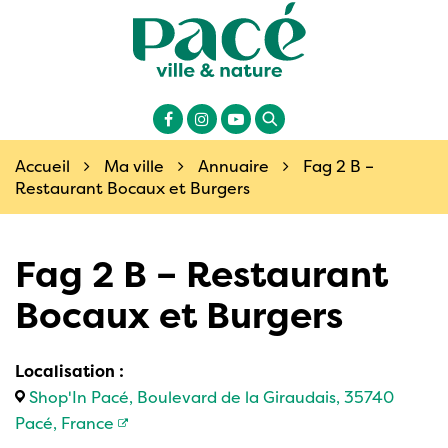
Gestion des traceurs
Site
officiel
de
la
Lien
Lien
Lien
ville
Recherche
vers
vers
vers
de
le
le
la
Accueil
Ma ville
Annuaire
Fag 2 B –
Pacé
compte
compte
chaîne
Restaurant Bocaux et Burgers
en
Facebook
Instagram
Youtube
Ille-
et-
Fag 2 B – Restaurant
Vilaine
(35)
Bocaux et Burgers
Localisation :
Shop'In Pacé, Boulevard de la Giraudais, 35740
Pacé, France