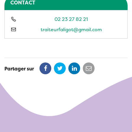
CONTACT
02 23 27 82 21
traiteurfaligot@gmail.com
Partager sur
Partager
Partager
Partager
Partager
sur
sur
sur
par
Facebook
Twitter
LinkedIn
email