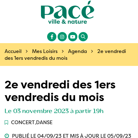
Gestion des traceurs
Site
officiel
de
la
Lien
Lien
Lien
ville
Recherche
vers
vers
vers
de
le
le
la
Accueil
Mes Loisirs
Agenda
2e vendredi
Pacé
compte
compte
chaîne
des 1ers vendredis du mois
en
Facebook
Instagram
Youtube
Ille-
et-
2e vendredi des 1ers
Vilaine
(35)
vendredis du mois
Le
03
novembre
2023
à partir 19h
CONCERT
,
DANSE
PUBLIÉ LE 04/09/23 ET MIS À JOUR LE
05/09/23