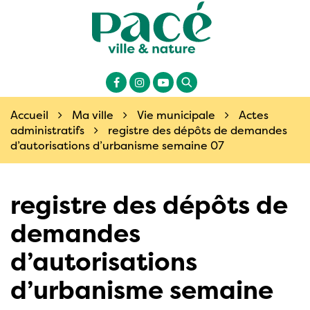
Gestion des traceurs
Site
officiel
de
la
Lien
Lien
Lien
ville
Recherche
vers
vers
vers
de
le
le
la
Accueil
Ma ville
Vie municipale
Actes
Pacé
compte
compte
chaîne
administratifs
registre des dépôts de demandes
en
Facebook
Instagram
Youtube
d’autorisations d’urbanisme semaine 07
Ille-
et-
Vilaine
registre des dépôts de
(35)
demandes
d’autorisations
d’urbanisme semaine