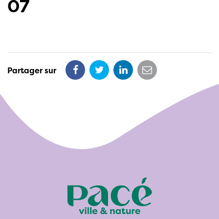
07
Partager sur
Partager
Partager
Partager
Partager
sur
sur
sur
par
Facebook
Twitter
LinkedIn
email