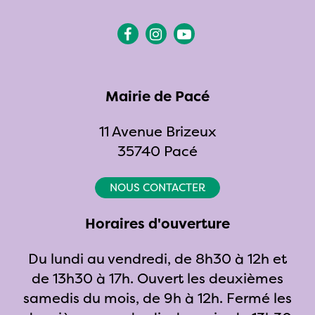
Lien
Lien
Lien
vers
vers
vers
le
le
la
compte
compte
chaîne
Mairie de Pacé
Facebook
Instagram
Youtube
11 Avenue Brizeux
35740 Pacé
NOUS CONTACTER
Horaires d'ouverture
Du lundi au vendredi, de 8h30 à 12h et
de 13h30 à 17h. Ouvert les deuxièmes
samedis du mois, de 9h à 12h. Fermé les